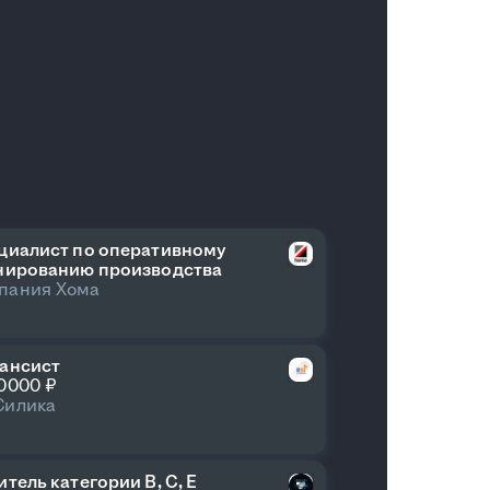
циалист по оперативному
нированию производства
пания Хома
ансист
90000 ₽
Силика
тель категории В, С, Е