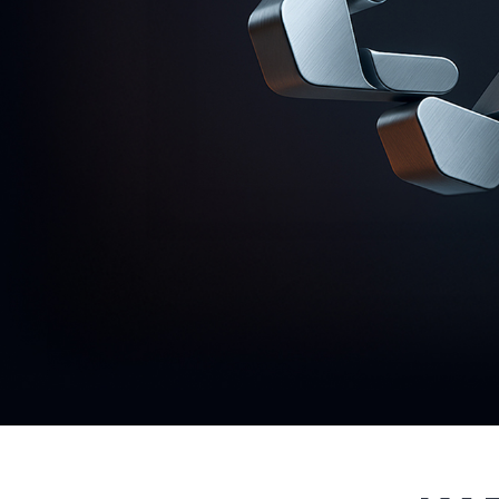
E-mail:
krno@nn-invest.ru
Режим работы:
Пн — Пт: с 9:00 до 18:00
Сб — Вс: выходной