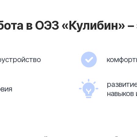
бота в ОЭЗ «Кулибин» – 
оустройство
комфорт
развити
овия
навыков 