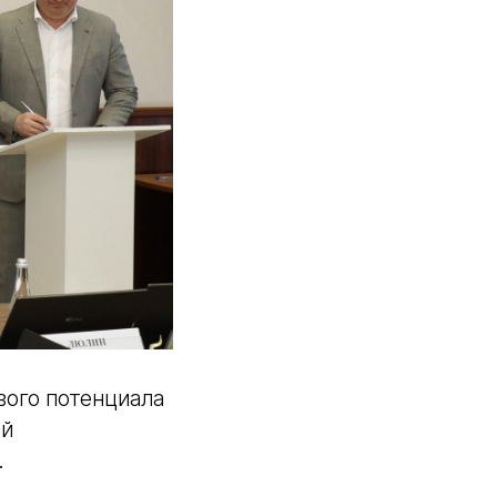
вого потенциала
ой
.