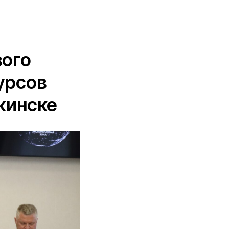
вого
урсов
жинске