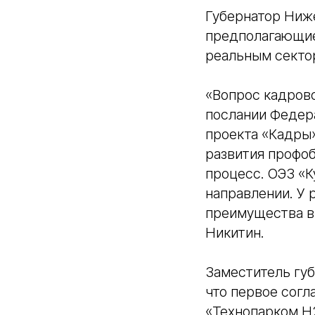
Губернатор Ниж
предполагающие 
реальным сектор
«Вопрос кадрово
послании Федера
проекта «Кадры»
развития профоб
процесс. ОЭЗ «К
направлении. У 
преимущества в
Никитин.
Заместитель гу
что первое сог
«Технопарком H2