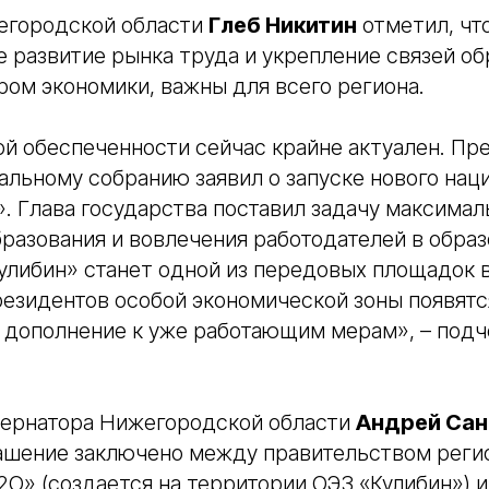
егородской области
Глеб Никитин
отметил, чт
развитие рынка труда и укрепление связей об
ом экономики, важны для всего региона.
й обеспеченности сейчас крайне актуален. Пр
льному собранию заявил о запуске нового нац
. Глава государства поставил задачу максимал
разования и вовлечения работодателей в обра
улибин» станет одной из передовых площадок 
резидентов особой экономической зоны появят
 дополнение к уже работающим мерам», – подч
бернатора Нижегородской области
Андрей Сан
лашение заключено между правительством реги
O» (создается на территории ОЭЗ «Кулибин») и 