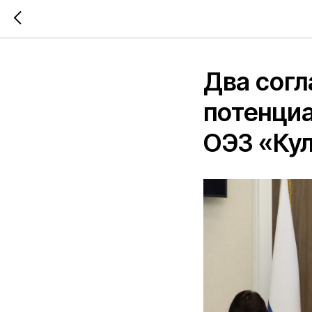
Два согл
потенциа
ОЭЗ «Ку