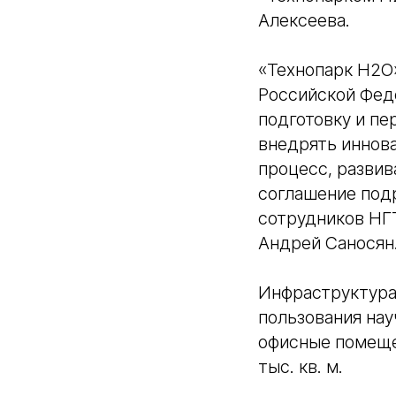
Алексеева.
«Технопарк Н2О»
Российской Фед
подготовку и пе
внедрять иннов
процесс, развив
соглашение под
сотрудников НГТ
Андрей Саносян
Инфраструктура 
пользования на
офисные помеще
тыс. кв. м.