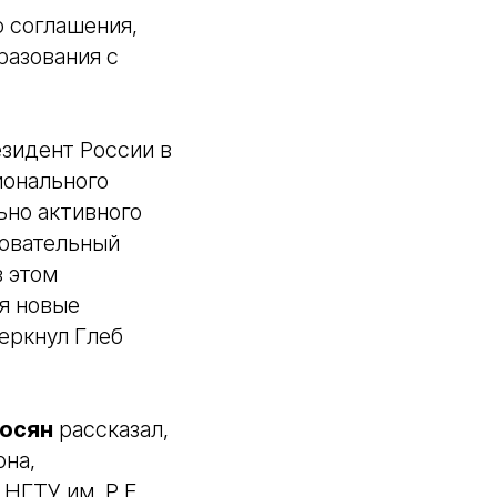
о соглашения,
разования с
езидент России в
ионального
ьно активного
зовательный
в этом
ся новые
еркнул Глеб
осян
рассказал,
она,
НГТУ им. Р.Е.