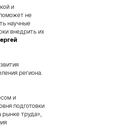
кой и
 поможет не
ять научные
оки внедрить их
ергей
азвития
еления региона.
есом и
вня подготовки
 рынке труда»,
ния